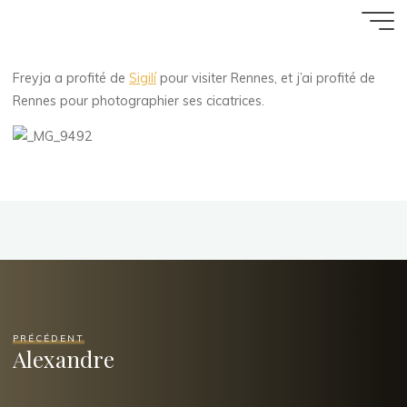
Freyja
Aller
Accueil
ZArchive
Photographier
au
16 OCTOBRE 2017
contenu
Freyja a profité de
Sigilí
pour visiter Rennes, et j’ai profité de
Florence Rivières
Rennes pour photographier ses cicatrices.
PRÉCÉDENT
Alexandre