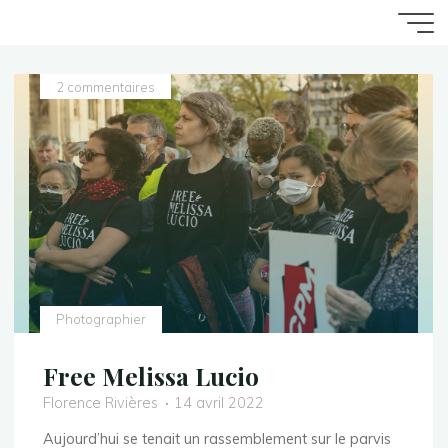
Aller
Accueil
ZArchive
Photographier
au
contenu
2 commentaires
Photographier
Free Melissa Lucio
Florence Rivières
14 avril 2022
Aujourd’hui se tenait un rassemblement sur le parvis