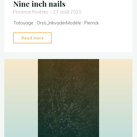
Nine inch nails
Florence Rivières
27 août 2020
Tatouage : Orso_InkvaderModèle : Pierrick
"Nine
Read more
inch
nails"