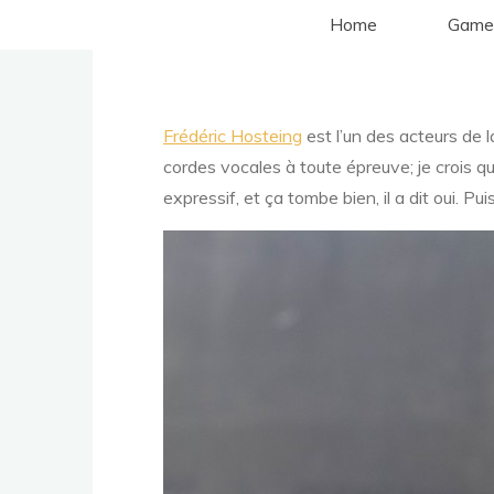
Aller
Home
Game
au
contenu
Frédéric Hosteing
est l’un des acteurs de l
cordes vocales à toute épreuve; je crois q
expressif, et ça tombe bien, il a dit oui. Pu