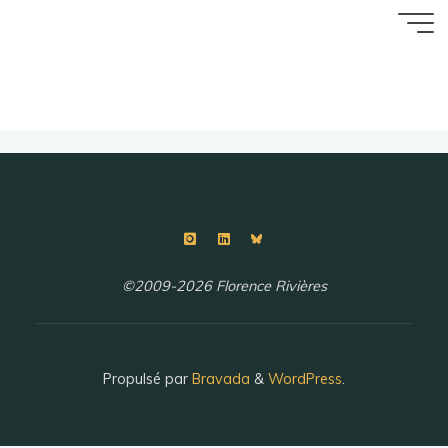
Aller
Accueil
au
contenu
©2009-2026 Florence Rivières
Propulsé par
Bravada
&
WordPress
.