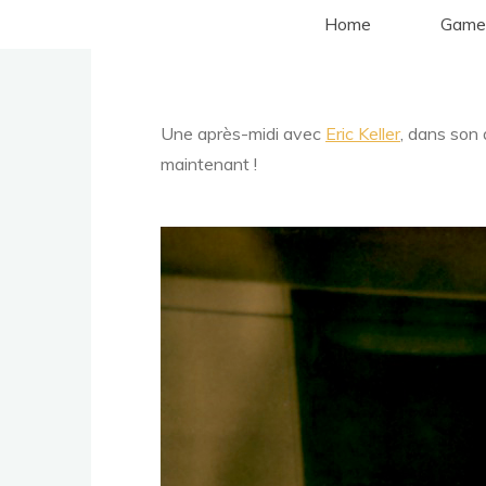
Aller
Home
Game
au
contenu
Une après-midi avec
Eric Keller
, dans son 
maintenant !