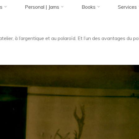
Accueil
ZArchive
Poser
Eric Keller
s
Personal | Jams
Books
Services
28 MAI 2016
atelier, à l’argentique et au polaroïd. Et l’un des avantages du po
Florence Rivières