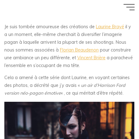
Blade Runner
Aller
Accueil
ZArchive
Poser
au
11 JANVIER 2016
contenu
Je suis tombée amoureuse des créations de
Laurine Brayé
il y
Florence Rivières
a un moment, elle-même cherchait à diversifier l’imagerie
pagan à laquelle arrivent la plupart de ses shootings. Nous
nous sommes associées à
Florian Beaudenon
pour construire
une ambiance un peu différente, et
Vincent Brière
a parachevé
l’ensemble en s’occupant de ma tête.
Cela a amené à cette série dont Laurine, en voyant certaines
des photos, a décrété que j’y avais «
un air d’Harrison Ford
version néo-pagan émotive
« , ce qui méritait d’être répété.