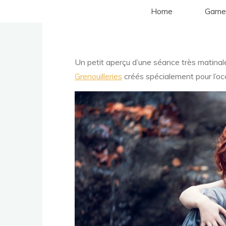
Aller
Home
Game
au
contenu
Un petit aperçu d’une séance très matina
Grenouilleries
créés spécialement pour l’oc