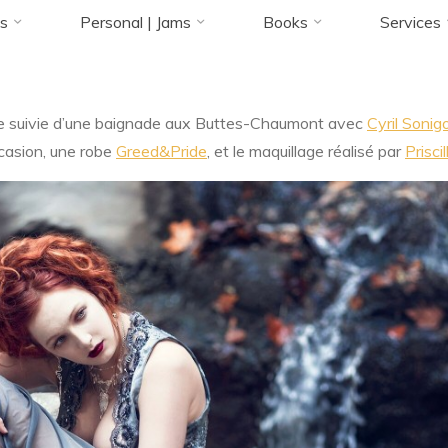
Accueil
ZArchive
Poser
Ice & Fire
s
Personal | Jams
Books
Services
27 OCTOBRE 2015
le suivie d’une baignade aux Buttes-Chaumont avec
Cyril Sonig
Florence Rivières
casion, une robe
Greed&Pride
, et le maquillage réalisé par
Prisci