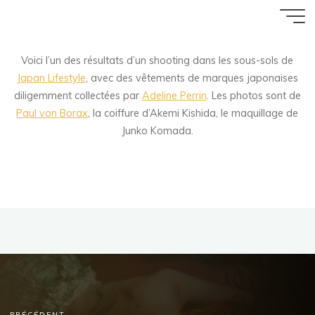
Yurei
Aller
Accueil
ZArchive
Poser
au
14 MAI 2015
contenu
Voici l’un des résultats d’un shooting dans les sous-sols de
Florence Rivières
Japan Lifestyle
, avec des vêtements de marques japonaises
diligemment collectées par
Adeline Perrin
. Les photos sont de
Paul von Borax
, la coiffure d’Akemi Kishida, le maquillage de
Junko Komada.
PRÉCÉDENT