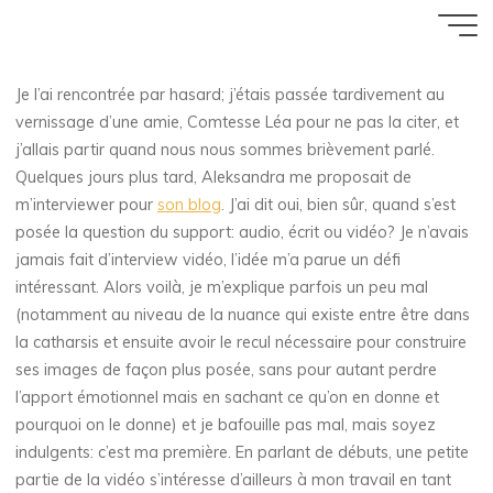
Ilmituleminem
Aller
Accueil
Blog
News
au
27 JANVIER 2014
contenu
Je l’ai rencontrée par hasard; j’étais passée tardivement au
Florence Rivières
vernissage d’une amie, Comtesse Léa pour ne pas la citer, et
j’allais partir quand nous nous sommes brièvement parlé.
Quelques jours plus tard, Aleksandra me proposait de
m’interviewer pour
son blog
. J’ai dit oui, bien sûr, quand s’est
posée la question du support: audio, écrit ou vidéo? Je n’avais
jamais fait d’interview vidéo, l’idée m’a parue un défi
intéressant. Alors voilà, je m’explique parfois un peu mal
(notamment au niveau de la nuance qui existe entre être dans
la catharsis et ensuite avoir le recul nécessaire pour construire
ses images de façon plus posée, sans pour autant perdre
l’apport émotionnel mais en sachant ce qu’on en donne et
pourquoi on le donne) et je bafouille pas mal, mais soyez
indulgents: c’est ma première. En parlant de débuts, une petite
partie de la vidéo s’intéresse d’ailleurs à mon travail en tant