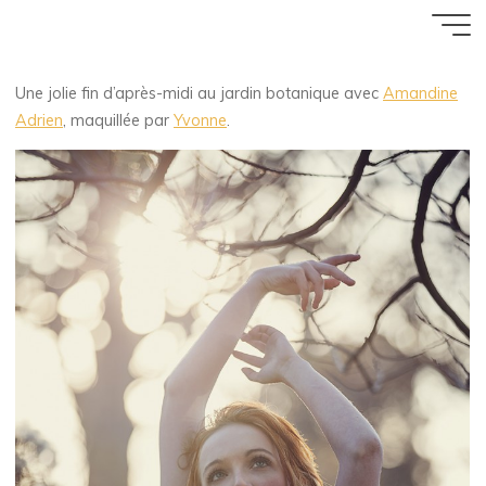
When daylight lies
Aller
Accueil
ZArchive
Poser
au
16 DÉCEMBRE 2013
contenu
Une jolie fin d’après-midi au jardin botanique avec
Amandine
Florence Rivières
Adrien
, maquillée par
Yvonne
.