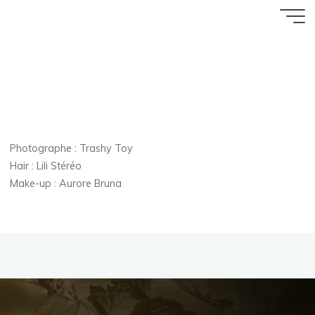
Aller
photography
Accueil
ZArchive
au
contenu
23 JUILLET 2011
Florence Rivières
Photographe : Trashy Toy
Hair : Lili Stéréo
Make-up : Aurore Bruna