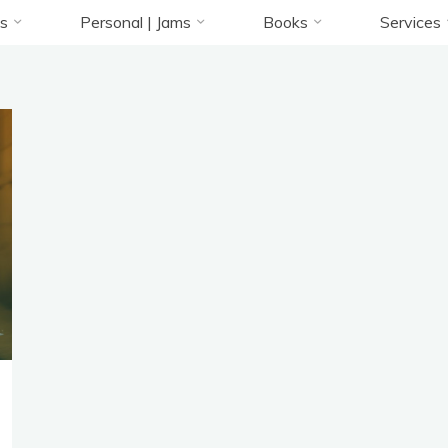
bas nylon
Accueil
Articles étiquetés "bas nylon"
s
Personal | Jams
Books
Services