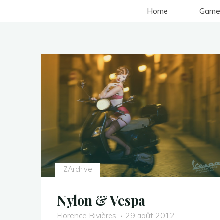
Aller
Home
Game
au
contenu
ZArchive
Nylon & Vespa
Florence Rivières
29 août 2012