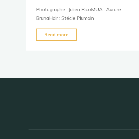
Photographe : Julien RicoMUA : Aurore
BrunaHair : Stécie Plumain
"Nylon
Read more
&
Vespa"