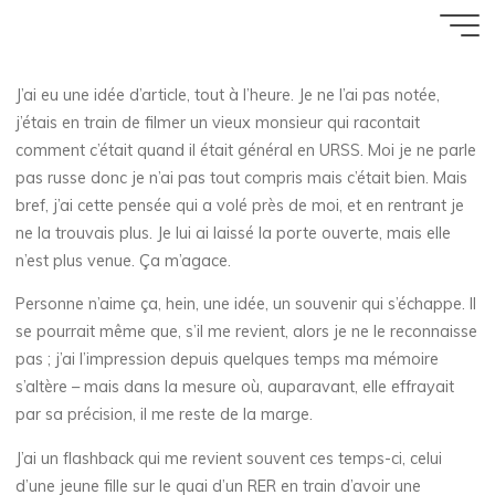
Ce qui passe
Aller
Accueil
ZArchive
Écrire
au
26 MARS 2018
contenu
J’ai eu une idée d’article, tout à l’heure. Je ne l’ai pas notée,
Florence Rivières
j’étais en train de filmer un vieux monsieur qui racontait
comment c’était quand il était général en URSS. Moi je ne parle
pas russe donc je n’ai pas tout compris mais c’était bien. Mais
bref, j’ai cette pensée qui a volé près de moi, et en rentrant je
ne la trouvais plus. Je lui ai laissé la porte ouverte, mais elle
n’est plus venue. Ça m’agace.
Personne n’aime ça, hein, une idée, un souvenir qui s’échappe. Il
se pourrait même que, s’il me revient, alors je ne le reconnaisse
pas ; j’ai l’impression depuis quelques temps ma mémoire
s’altère – mais dans la mesure où, auparavant, elle effrayait
par sa précision, il me reste de la marge.
J’ai un flashback qui me revient souvent ces temps-ci, celui
d’une jeune fille sur le quai d’un RER en train d’avoir une