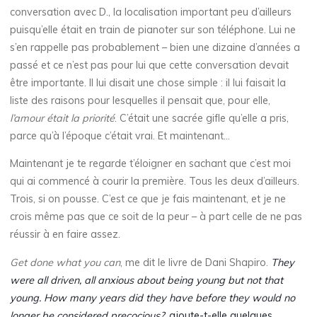
conversation avec D., la localisation important peu d’ailleurs
puisqu’elle était en train de pianoter sur son téléphone. Lui ne
s’en rappelle pas probablement – bien une dizaine d’années a
passé et ce n’est pas pour lui que cette conversation devait
être importante. Il lui disait une chose simple : il lui faisait la
liste des raisons pour lesquelles il pensait que, pour elle,
l’amour était la priorité
. C’était une sacrée gifle qu’elle a pris,
parce qu’à l’époque c’était vrai. Et maintenant…
Maintenant je te regarde t’éloigner en sachant que c’est moi
qui ai commencé à courir la première. Tous les deux d’ailleurs.
Trois, si on pousse. C’est ce que je fais maintenant, et je ne
crois même pas que ce soit de la peur – à part celle de ne pas
réussir à en faire assez.
Get done what you can
, me dit le livre de Dani Shapiro.
They
were all driven, all anxious about being young but not that
young. How many years did they have before they would no
longer be considered precocious?
, ajoute-t-elle quelques