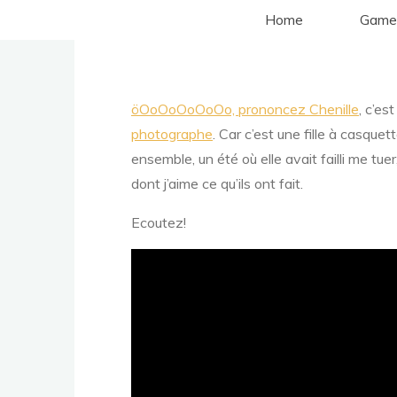
Aller
Home
Game
au
contenu
öOoOoOoOoOo, prononcez Chenille
, c’es
photographe
. Car c’est une fille à casquet
ensemble, un été où elle avait failli me tue
dont j’aime ce qu’ils ont fait.
Ecoutez!