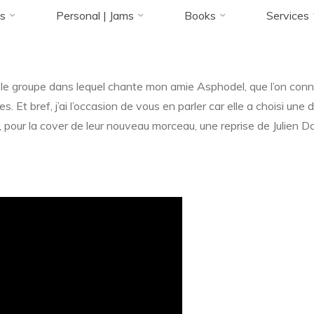
Accueil
Blog
News
öOoOoOoOoOo
s
Personal | Jams
Books
Services
11 FÉVRIER 2015
t le groupe dans lequel chante mon amie Asphodel, que l’on conna
Florence Rivières
tes. Et bref, j’ai l’occasion de vous en parler car elle a choisi u
r, pour la cover de leur nouveau morceau, une reprise de Julien Do