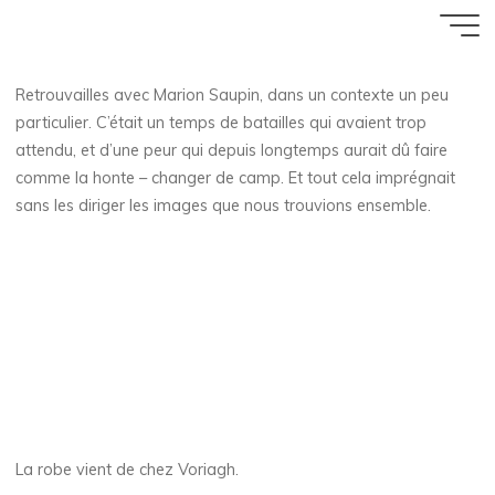
Aller
carborundorum
Accueil
ZArchive
Poser
au
contenu
8 AOÛT 2019
Retrouvailles avec Marion Saupin, dans un contexte un peu
particulier. C’était un temps de batailles qui avaient trop
Florence Rivières
attendu, et d’une peur qui depuis longtemps aurait dû faire
comme la honte – changer de camp. Et tout cela imprégnait
sans les diriger les images que nous trouvions ensemble.
La robe vient de chez Voriagh.