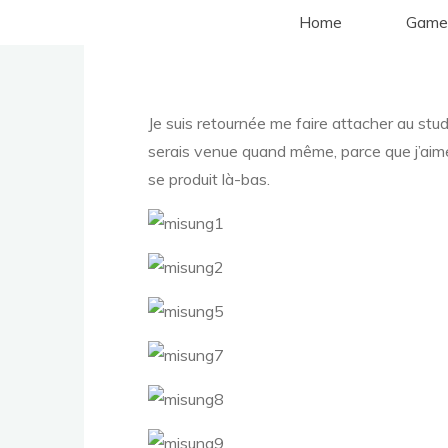
Aller
Home
Game
au
contenu
Je suis retournée me faire attacher au stud
serais venue quand même, parce que j’ai
se produit là-bas.