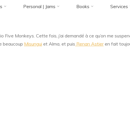
Accueil
ZArchive
Poser
Renan, Alma et Misungui
s
Personal | Jams
Books
Services
23 OCTOBRE 2017
io Five Monkeys. Cette fois, j’ai demandé à ce qu’on me suspende
Florence Rivières
me beaucoup
Misungui
et Alma, et puis
Renan Astier
en fait toujo