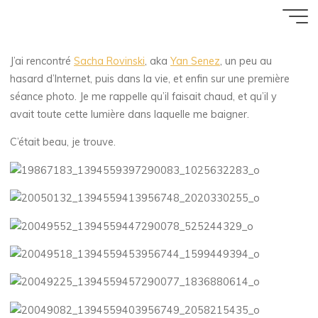
Yan Senez
Aller
Accueil
ZArchive
Poser
au
6 JUILLET 2017
contenu
J’ai rencontré
Sacha Rovinski
, aka
Yan Senez
, un peu au
Florence Rivières
hasard d’Internet, puis dans la vie, et enfin sur une première
séance photo. Je me rappelle qu’il faisait chaud, et qu’il y
avait toute cette lumière dans laquelle me baigner.
C’était beau, je trouve.